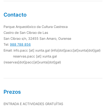
Contacto
Parque Arqueolóxico da Cultura Castrexa
Castro de San Cibrao de Las
San Cibrao s/n, 32455 San Amaro, Ourense
Tel:
988 788 856
Email:
info.pacc
[at]
xunta.gal
(info[dot]pacc[at]xunta[dot]gal)
reservas.pacc
[at]
xunta.gal
(reservas[dot]pacc[at]xunta[dot]gal)
Prezos
ENTRADA E ACTIVIDADES GRATUÍTAS